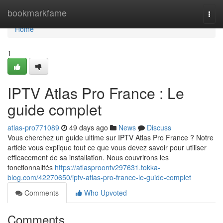
Home
bookmarkfame
Togg
navi
Home
1
IPTV Atlas Pro France : Le
guide complet
atlas-pro771089
49 days ago
News
Discuss
Vous cherchez un guide ultime sur IPTV Atlas Pro France ? Notre
article vous explique tout ce que vous devez savoir pour utiliser
efficacement de sa installation. Nous couvrirons les
fonctionnalités
https://atlasproontv297631.tokka-
blog.com/42270650/iptv-atlas-pro-france-le-guide-complet
Comments
Who Upvoted
Comments