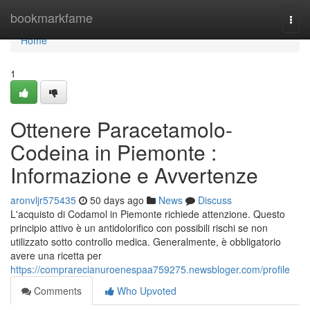
Home
bookmarkfame
Togg
navi
Home
1
Ottenere Paracetamolo-
Codeina in Piemonte :
Informazione e Avvertenze
aronvljr575435
50 days ago
News
Discuss
L'acquisto di Codamol in Piemonte richiede attenzione. Questo
principio attivo è un antidolorifico con possibili rischi se non
utilizzato sotto controllo medica. Generalmente, è obbligatorio
avere una ricetta per
https://comprarecianuroenespaa759275.newsbloger.com/profile
Comments
Who Upvoted