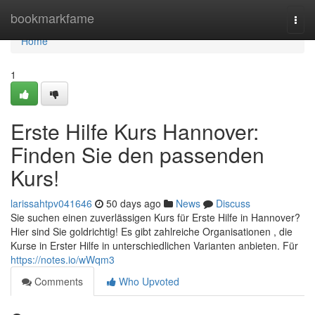
Home
bookmarkfame
Togg
navi
Home
1
Erste Hilfe Kurs Hannover:
Finden Sie den passenden
Kurs!
larissahtpv041646
50 days ago
News
Discuss
Sie suchen einen zuverlässigen Kurs für Erste Hilfe in Hannover?
Hier sind Sie goldrichtig! Es gibt zahlreiche Organisationen , die
Kurse in Erster Hilfe in unterschiedlichen Varianten anbieten. Für
https://notes.io/wWqm3
Comments
Who Upvoted