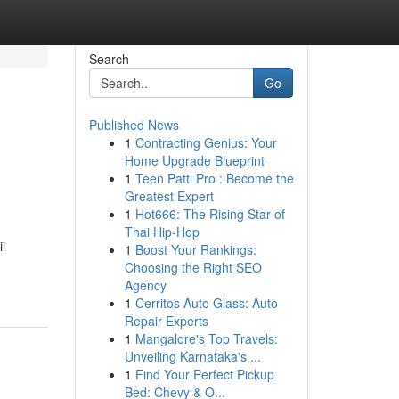
Search
Go
Published News
1
Contracting Genius: Your
Home Upgrade Blueprint
1
Teen Patti Pro : Become the
Greatest Expert
1
Hot666: The Rising Star of
Thai Hip-Hop
i
1
Boost Your Rankings:
Choosing the Right SEO
Agency
1
Cerritos Auto Glass: Auto
Repair Experts
1
Mangalore's Top Travels:
Unveiling Karnataka's ...
1
Find Your Perfect Pickup
Bed: Chevy & O...