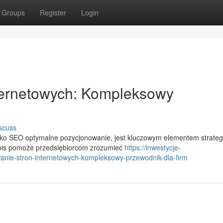
Groups
Register
Login
ternetowych: Kompleksowy
scuss
ako SEO optymalne pozycjonowanie, jest kluczowym elementem strategi
opis pomoże przedsiębiorcom zrozumieć
https://inwestycje-
nie-stron-internetowych-kompleksowy-przewodnik-dla-firm