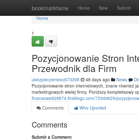
Home
bookmarkfame
Home
New
Submit
Home
1
Pozycjonowanie Stron In
Przewodnik dla Firm
ubezpieczenieoc673358
48 days ago
News
Di
Pozycjonowanie stron internetowych, znane również j
marketingowych wielej firmy. Poniższy kompleksowy 
finansowe828874.fireblogz.com/73349629/pozycjonowa
Comments
Who Upvoted
Comments
Submit a Comment