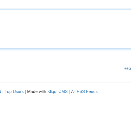
Rep
d
|
Top Users
| Made with
Kliqqi CMS
|
All RSS Feeds