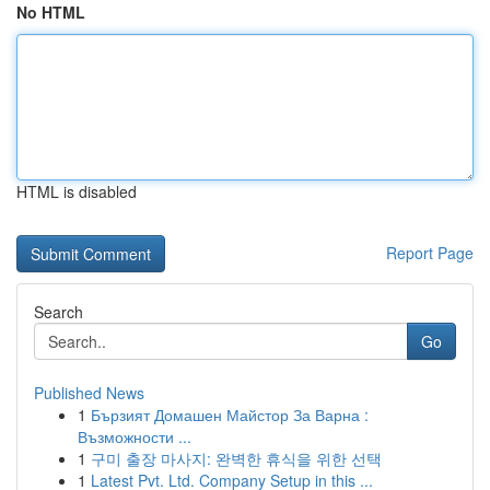
No HTML
HTML is disabled
Report Page
Search
Go
Published News
1
Бързият Домашен Майстор За Варна :
Възможности ...
1
구미 출장 마사지: 완벽한 휴식을 위한 선택
1
Latest Pvt. Ltd. Company Setup in this ...