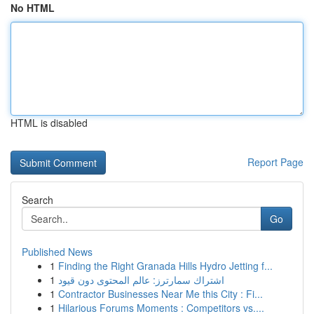
No HTML
HTML is disabled
Report Page
Search
Go
Published News
1
Finding the Right Granada Hills Hydro Jetting f...
1
اشتراك سمارترز: عالم المحتوى دون قيود
1
Contractor Businesses Near Me this City : Fi...
1
Hilarious Forums Moments : Competitors vs....