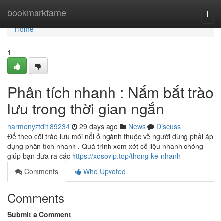
Home
bookmarkfame
Togg
navi
Home
1
Phân tích nhanh : Nắm bắt trào
lưu trong thời gian ngắn
harmonyztdi189234
29 days ago
News
Discuss
Để theo dõi trào lưu mới nổi ở ngành thuộc về người dùng phải áp
dụng phân tích nhanh . Quá trình xem xét số liệu nhanh chóng
giúp bạn đưa ra các
https://xosovip.top/thong-ke-nhanh
Comments
Who Upvoted
Comments
Submit a Comment