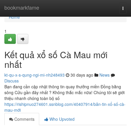
Home
bookmarkfame
Togg
navi
Home
1
Kết quả xổ số Cà Mau mới
nhất
kt-qu-x-s-qung-ngi-mi-nh248493
30 days ago
News
Discuss
Bạn đang cần cập nhật thông tin quay thưởng miền Đồng bằng
sông Cửu gần đây nhất ? Không thắc mắc nữa! Chúng tôi sẽ giới
thiệu nhanh chóng toàn bộ số
https://rishipnuo274601.ssnblog.com/40407914/bản-tin-xổ-số-cà-
mau-mới
Comments
Who Upvoted