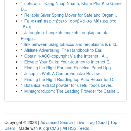
1
nohuwin – Đăng Nhập Nhanh, Khám Phá Kho Game
Đ...
1
Reliable Silver Spring Mover for Safe and Organ...
1
Γευστική περιπέτεια: σουβλάκια Μύτικα στο
15+ ε...
1
Jatengtoto: Langkah-langkah Lengkap untuk
Pengg...
1
link between using tobacco and neoplasms is und...
1
Affiliate Advertising: The Handbook to Ear...
1
Obtain 4-ACO-copyright Via the Internet : A...
1
Elevate Your Skills: Your Journey to Internet E...
1
Finding the Right Portland Electrical Panel Upg...
1
Joseph’s Well: A Comprehensive Review
1
Finding the Right Reading top Auto Repair for Q...
1
Botanical extract powder for useful foods bever...
1
Miniagroltd.com: The Leading Provider for Cashe...
Copyright © 2026 |
Advanced Search
|
Live
|
Tag Cloud
|
Top
Users
| Made with
Kliqqi CMS
|
All RSS Feeds