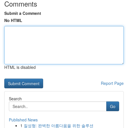
Comments
Submit a Comment
No HTML
HTML is disabled
Report Page
Search
Go
Published News
1
질성형: 완벽한 아름다움을 위한 솔루션