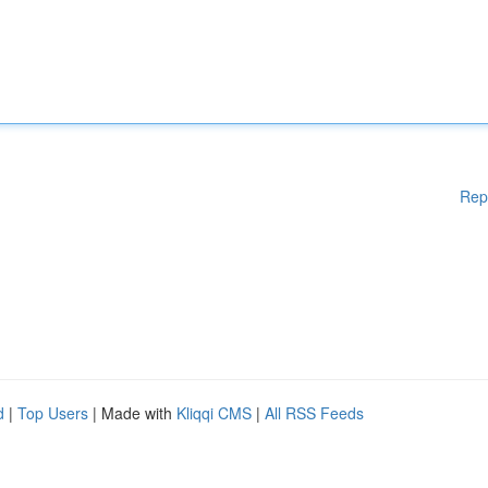
Rep
d
|
Top Users
| Made with
Kliqqi CMS
|
All RSS Feeds