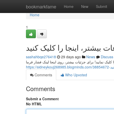
Home
bookmarkfame
Home
New
Submit
Home
1
sashahbqe276418
29 days ago
News
Discuss
https:
Comments
Who Upvoted
Comments
Submit a Comment
No HTML