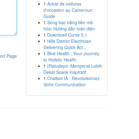
1
Achat de voitures
d'occasion au Cameroun :
Guide
1
Sòng bạc bằng tiền mã
hóa: Hướng dẫn toàn diện
1
Download Curse 5.1
1
Hills District Electrician
Delivering Quick Act...
1
Blvd Health : Your Journey
ort Page
to Holistic Health
1
{Ratudepo: Mengenal Lebih
Dekat Sosok Inspiratif
1
Chatbot IA : Révolutionnez
Votre Communication