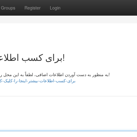
Groups
Register
Login
برای کسب اطلاعات بیشتر، اینجا را کلیک کنید!
به منظور به دست آوردن اطلاعات اضافی، لطفاً به این محل را کلیک نمایید! برای جزئیات بیشتر، روی اینجا لینک فشار فرما!
//sidneykouj268985.blogminds.com/برای-کسب-اطلاعات-بیشتر-اینجا-را-کلیک-کنید-38854672