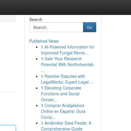
Search
Go
Published News
1
AI-Powered Information for
Improved Fungal Reme...
1
Gain Your Research
Potential With Northchemlab
...
1
Resolve Disputes with
LegalWorkz: Expert Legal ...
1
Elevating Corporate
Functions and Social
Occasi...
1
Comprar Analgésicos
Online en España: Guía
Comp...
1
Amibroker Data Feeds: A
Comprehensive Guide