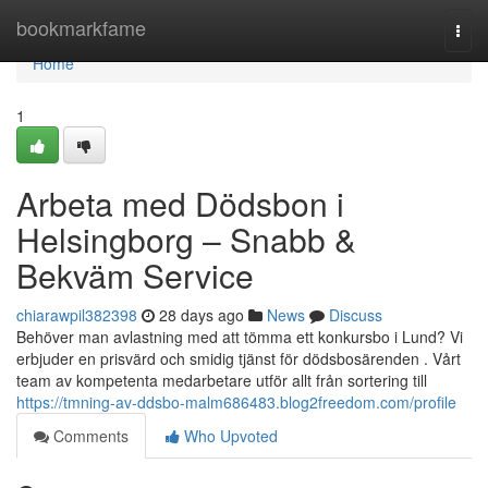
Home
bookmarkfame
Togg
navi
Home
1
Arbeta med Dödsbon i
Helsingborg – Snabb &
Bekväm Service
chiarawpil382398
28 days ago
News
Discuss
Behöver man avlastning med att tömma ett konkursbo i Lund? Vi
erbjuder en prisvärd och smidig tjänst för dödsbosärenden . Vårt
team av kompetenta medarbetare utför allt från sortering till
https://tmning-av-ddsbo-malm686483.blog2freedom.com/profile
Comments
Who Upvoted