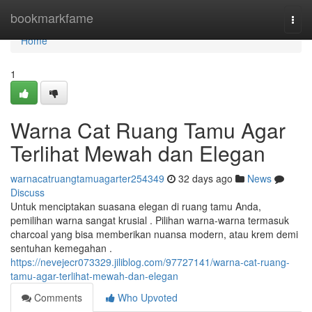
Home
bookmarkfame
Togg
navi
Home
1
Warna Cat Ruang Tamu Agar
Terlihat Mewah dan Elegan
warnacatruangtamuagarter254349
32 days ago
News
Discuss
Untuk menciptakan suasana elegan di ruang tamu Anda,
pemilihan warna sangat krusial . Pilihan warna-warna termasuk
charcoal yang bisa memberikan nuansa modern, atau krem demi
sentuhan kemegahan .
https://nevejecr073329.jiliblog.com/97727141/warna-cat-ruang-
tamu-agar-terlihat-mewah-dan-elegan
Comments
Who Upvoted