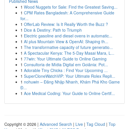
Published News
1
Wood Nuggets for Sale: Find the Greatest Saving...
1
CPM Rates Bangladesh: A Comprehensive Guide
for...
1
OfferLab Review: Is It Really Worth the Buzz ?
1
Dice & Destiny: Path to Triumph
1
Electric gasoline and diesel ovens in automatic...
1
AI plus Mountain View & OpenAI: Shaping th...
1
The transformative capacity of future generatio...
1
A Spectacular Kenya: The 5-Day Masai Mara, L...
1
77win: Your Ultimate Guide to Online Gaming
1
Consultoria de Mídia Digital em Goiânia: Pot...
1
Adorable Tiny Chicks : Find Your Upcoming ...
1
SuperCloneWatchVIP: Your Ultimate Rolex Repli...
1
nohuwin – Đăng Nhập Nhanh, Khám Phá Kho Game
Đ...
1
Ace Medical Coding: Your Guide to Online Certif...
Copyright © 2026 |
Advanced Search
|
Live
|
Tag Cloud
|
Top