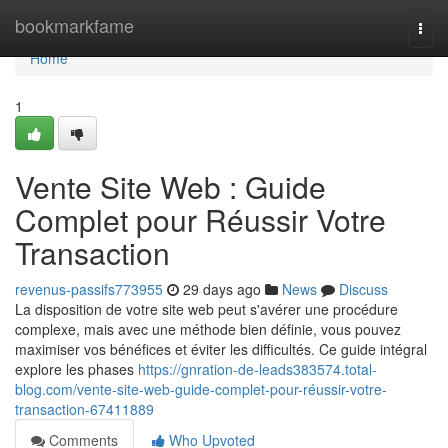
Home
bookmarkfame
Togg
navi
Home
1
Vente Site Web : Guide
Complet pour Réussir Votre
Transaction
revenus-passifs773955
29 days ago
News
Discuss
La disposition de votre site web peut s'avérer une procédure
complexe, mais avec une méthode bien définie, vous pouvez
maximiser vos bénéfices et éviter les difficultés. Ce guide intégral
explore les phases
https://gnration-de-leads383574.total-
blog.com/vente-site-web-guide-complet-pour-réussir-votre-
transaction-67411889
Comments
Who Upvoted